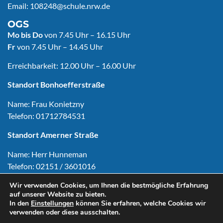
Email:
108248@schule.nrw.de
OGS
Mo
bis Do
von 7.45 Uhr – 16.15 Uhr
Fr
von 7.45 Uhr – 14.45 Uhr
Erreichbarkeit: 12.00 Uhr – 16.00 Uhr
Standort Bonhoefferstraße
Name: Frau Konietzny
Telefon: 01712784531
Standort Amerner Straße
Name: Herr Hunneman
Telefon: 02151 / 3601016
Wir verwenden Cookies, um Ihnen die bestmögliche Erfahrung
auf unserer Website zu bieten.
In den
Einstellungen
können Sie erfahren, welche Cookies wir
Copyright © Astrid-Lindgren-Schule Hüls 2024
verwenden oder diese ausschalten.