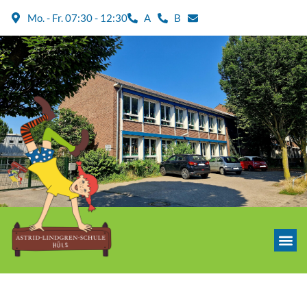
Mo. - Fr. 07:30 - 12:30
A
B