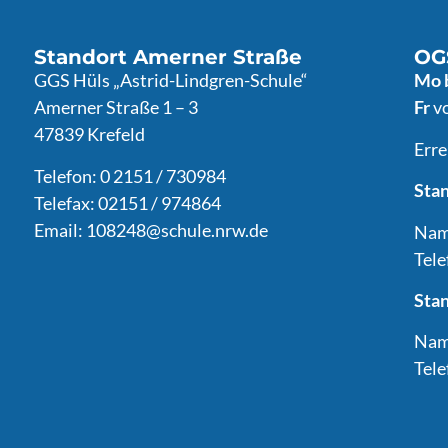
Standort Amerner Straße
OG
GGS Hüls „Astrid-Lindgren-Schule“
Mo
Amerner Straße 1 – 3
Fr
vo
47839 Krefeld
Erre
Telefon: 0 2151 / 730984
Sta
Telefax: 02151 / 974864
Email:
108248@schule.nrw.de
Nam
Tel
Sta
Nam
Tele