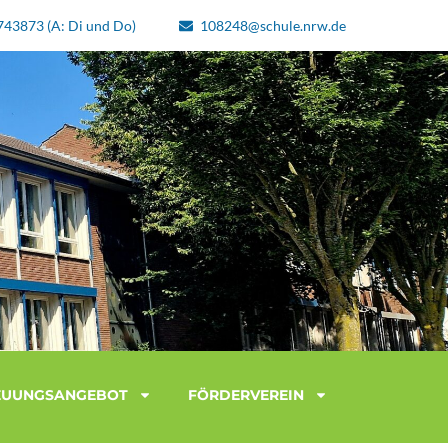
743873 (A: Di und Do)
108248@schule.nrw.de
EUUNGSANGEBOT
FÖRDERVEREIN