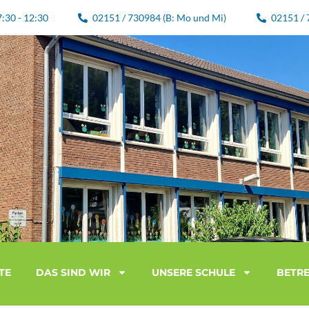
7:30 - 12:30
02151 / 730984 (B: Mo und Mi)
02151 / 
TE
DAS SIND WIR
UNSERE SCHULE
BETR