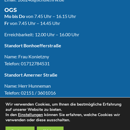
OGS
Mo
bis Do
von 7.45 Uhr – 16.15 Uhr
Fr
von 7.45 Uhr – 14.45 Uhr
Erreichbarkeit: 12.00 Uhr – 16.00 Uhr
Standort Bonhoefferstraße
Name: Frau Konietzny
Telefon: 01712784531
Standort Amerner Straße
Name: Herr Hunneman
Telefon: 02151 / 3601016
Wir verwenden Cookies, um Ihnen die bestmögliche Erfahrung
auf unserer Website zu bieten.
In den
Einstellungen
können Sie erfahren, welche Cookies wir
Copyright © Astrid-Lindgren-Schule Hüls 2024
verwenden oder diese ausschalten.