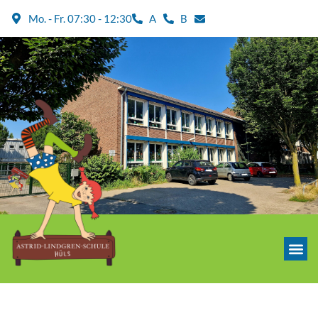
Mo. - Fr. 07:30 - 12:30
A
B